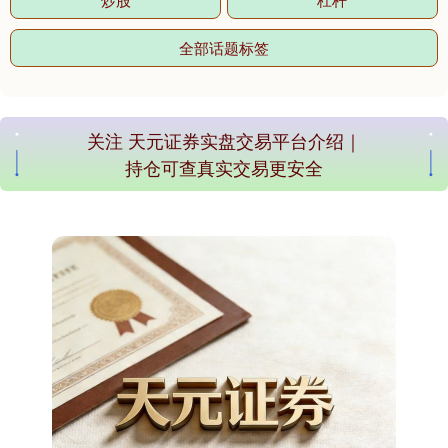
全部话题标签
期指IC0
7877.80
+164.40
+2.13%
关注 天元证券实盘交易平台介绍｜
持仓可查真实交易更安全
上证综指
3940.04
+39.68
+1.02%