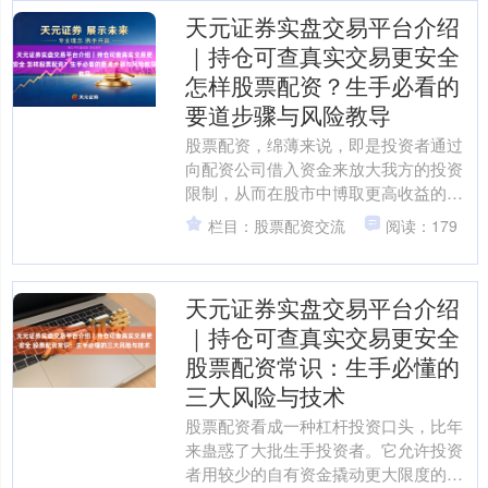
天元证券实盘交易平台介绍
｜持仓可查真实交易更安全
怎样股票配资？生手必看的
要道步骤与风险教导
股票配资，绵薄来说，即是投资者通过
向配资公司借入资金来放大我方的投资
限制，从而在股市中博取更高收益的一
种模式。关于生手而言，配资就像一把
栏目：股票配资交流
阅读：179
双刃剑，用得好不错加快金....
天元证券实盘交易平台介绍
｜持仓可查真实交易更安全
股票配资常识：生手必懂的
三大风险与技术
股票配资看成一种杠杆投资口头，比年
来蛊惑了大批生手投资者。它允许投资
者用较少的自有资金撬动更大限度的交