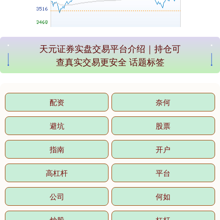
天元证券实盘交易平台介绍｜持仓可
基金指数
7242.10
+12.30
+0.17%
查真实交易更安全 话题标签
配资
奈何
避坑
股票
指南
开户
国债指数
229.69
+0.10
+0.04%
高杠杆
平台
公司
何如
炒股
杠杆