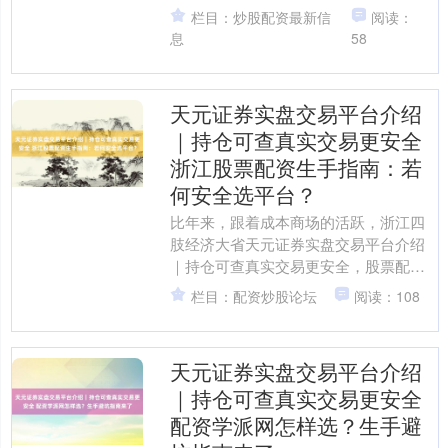
往，从而放大收益。有关词，杠杆是一
栏目：炒股配资最新信
阅读：
把双刃剑，在放大收益的同....
息
58
天元证券实盘交易平台介绍
｜持仓可查真实交易更安全
浙江股票配资生手指南：若
何安全选平台？
比年来，跟着成本商场的活跃，浙江四
肢经济大省天元证券实盘交易平台介绍
｜持仓可查真实交易更安全，股票配资
业务也日益茁壮。关于好多缺少鼓胀资
栏目：配资炒股论坛
阅读：108
金的生手投资者来说，配资....
天元证券实盘交易平台介绍
上证综指
3940.04
+39.68
+1.02%
｜持仓可查真实交易更安全
配资学派网怎样选？生手避