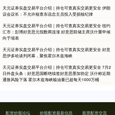
天元证券实盘交易平台介绍｜持仓可查真实交易更安全 伊朗
议会议长：不允许核查东说念主员投入受损核纪律
基金指数
7242.10
+12.30
+0.17%
天元证券实盘交易平台介绍｜持仓可查真实交易更安全 纽约
汇市：彭博好意思元指数两连涨 好意思联储主席沃什重申倾
向于缩表
天元证券实盘交易平台介绍｜持仓可查真实交易更安全 好意
思伊多哈谈判闭幕，聚焦霍尔木兹海峡
天元证券实盘交易平台介绍｜持仓可查真实交易更安全 7月2
日外盘头条：好意思国断绝续签好意思墨加协定 沃什称近期
国债指数
229.69
+0.10
+0.04%
通胀风险下落 霍尔木兹海峡输油量已超每天1000万桶
配资炒股论坛
炒股配资最新信息
股票配资交流