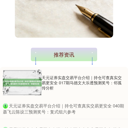
深证成指
14311.01
+200.89
+1.42%
推荐资讯
天元证券实盘交易平台介绍｜持仓可查真实交
易更安全 017期马德文大乐透预测奖号：邻孤
传分析
沪深300
4694.44
+43.13
+0.93%
​天元证券实盘交易平台介绍｜持仓可查真实交易更安全 040期
1
聂飞云陈设三预测奖号：复式组六参考