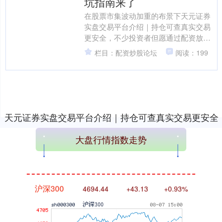
坑指南来了
在股票市集波动加重的布景下天元证券
实盘交易平台介绍｜持仓可查真实交易
更安全，不少投资者但愿通过配资放大
收益。然则，濒临网罗上琳琅满方针配
栏目：配资炒股论坛
阅读：199
资学派网，生手时时不知如....
深证成指
14311.01
+200.89
+1.42%
天元证券实盘交易平台介绍｜持仓可查真实交易更安全
文章内容加载完成
大盘行情指数走势
沪深300
4694.44
+43.13
+0.93%