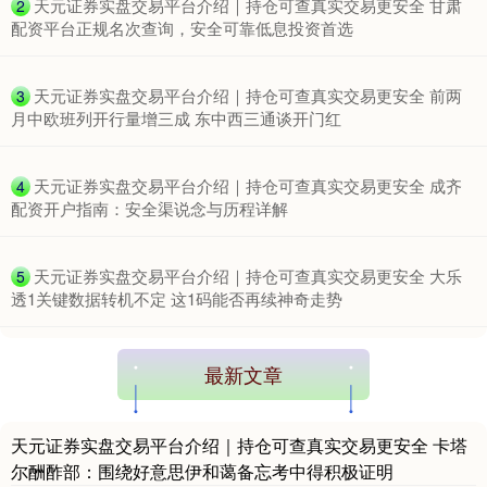
​天元证券实盘交易平台介绍｜持仓可查真实交易更安全 甘肃
2
配资平台正规名次查询，安全可靠低息投资首选
北证50
1134.24
+11.37
+1.01%
​天元证券实盘交易平台介绍｜持仓可查真实交易更安全 前两
3
月中欧班列开行量增三成 东中西三通谈开门红
​天元证券实盘交易平台介绍｜持仓可查真实交易更安全 成齐
4
配资开户指南：安全渠说念与历程详解
​天元证券实盘交易平台介绍｜持仓可查真实交易更安全 大乐
5
透1关键数据转机不定 这1码能否再续神奇走势
创业板指
3563.12
+47.56
+1.35%
最新文章
天元证券实盘交易平台介绍｜持仓可查真实交易更安全 卡塔
尔酬酢部：围绕好意思伊和蔼备忘考中得积极证明