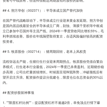
资者可中线抓有，但需怜惜航运周期波动对股价的影响。
## 4. 朔方华创（002371）：半导体成立国产替代加快
在国产替代战略鼓动下，半导体成立行业迎来黄金发延期。朔方华创
是国内居品线最皆全的半导体成立厂商，刻蚀、薄膜千里积等中枢成
立已参加中芯国外等主流产线。2024年一季度营收同比增长55%，毛
利率抓续改善。股价在年线隔壁取得复古，合适风险偏好较高的配资
投资者。
## 5. 牧原股份（002714）：猪周期回转，老本上风权贵
流程弥远去产能，生猪衍生行业迎来周期拐点。牧原股份凭借自繁自
养模式，衍生老本行业最低，2024年一季度已杀青盈利。近期猪价稳
步高潮，公司出栏量抓续增长。时候面呈现W底阵势，冲破颈线后有
望开启主升浪。配资操作提议分批建仓，限度仓位在总资金的30%以
内。
## 配资炒股留神事项
1. **限度杠杆比例**：提议配资杠杆不逾越2倍，幸免顶点行情下爆