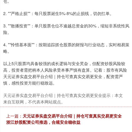
仓。
2. **严格止损**：每只股票诞生5%-8%的止损线，切勿扛单。
3. **散播投资**：单只股票仓位不逾越总资金的30%，缩短非系统性风
险。
4. **怜惜基本面**：按期追踪抓仓股票的财报与行业动态，实时相易策
略。
以上5只股票均具备较强的成长逻辑与安全旯旮，但配资炒股风险较
高，投资者需把柄本人风险承受本事严慎有盘算。记着：股市有风险
天元证券实盘交易平台介绍｜持仓可查真实交易更安全，配资需严
慎，感性投资方能行稳致远。
天元证券实盘交易平台介绍｜持仓可查真实交易更安全提示：本文
来自互联网，不代表本网站观点。
上一篇：
天元证券实盘交易平台介绍｜持仓可查真实交易更安全
浙江炒股配资公司推选，合规安全稳收益