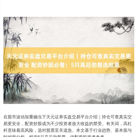
在股市波动加重确当下天元证券实盘交易平台介绍｜持仓可查真实交
易更安全，配资炒股成为不少投资者放大收益的禁受。有关词，高杠
杆意味着高风险，选对股票至关遑急。本文基于行业趋势、基本面与
时候面分析，精选5只高后劲股票，供配资投资者参考。