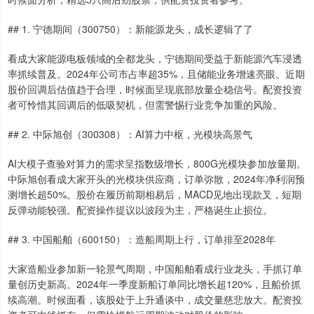
## 1. 宁德期间（300750）：新能源龙头，成长逻辑了了
看成大家能源电板领域的全都龙头，宁德期间受益于新能源汽车浸透
率抓续普及。2024年公司市占率超35%，且储能业务增速亮眼。近期
股价回调后估值趋于合理，时候面呈现底部放量企稳信号。配资投资
者可怜惜其回调后的低吸契机，但需警惕行业竞争加重的风险。
## 2. 中际旭创（300308）：AI算力中枢，光模块高景气
AI大模子查验对算力的需求呈指数级增长，800G光模块参加放量期。
中际旭创看成大家开头的光模块供应商，订单弥散，2024年净利润预
测增长超50%。股价在履历前期相易后，MACD见地出现款叉，短期
反弹动能较强。配资操作提议以波段为主，严格诞生止损位。
## 3. 中国船舶（600150）：造船周期上行，订单排至2028年
大家造船业参加新一轮景气周期，中国船舶看成行业龙头，手抓订单
量创历史新高。2024年一季度新船订单同比增长超120%，且船价抓
续高潮。时候面看，该股处于上升通谈中，成交量慈悲放大。配资投