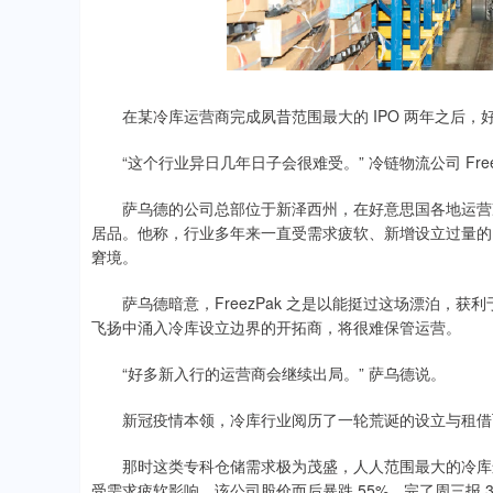
在某冷库运营商完成夙昔范围最大的 IPO 两年之后，
“这个行业异日几年日子会很难受。” 冷链物流公司 FreezP
萨乌德的公司总部位于新泽西州，在好意思国各地运营冷
居品。他称，行业多年来一直受需求疲软、新增设立过量的
窘境。
萨乌德暗意，FreezPak 之是以能挺过这场漂泊，获利
飞扬中涌入冷库设立边界的开拓商，将很难保管运营。
“好多新入行的运营商会继续出局。” 萨乌德说。
新冠疫情本领，冷库行业阅历了一轮荒诞的设立与租借
那时这类专科仓储需求极为茂盛，人人范围最大的冷库运营商 L
受需求疲软影响，该公司股价而后暴跌 55%，完了周三报 34