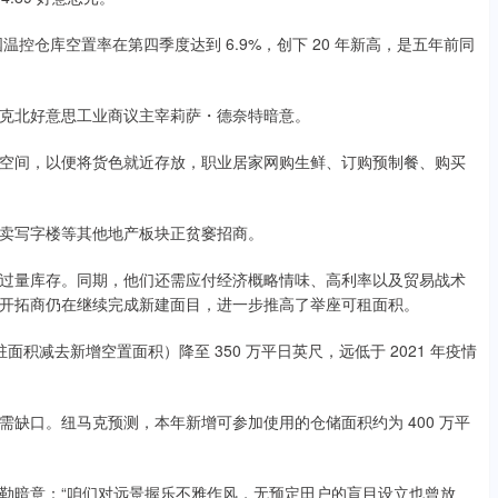
控仓库空置率在第四季度达到 6.9%，创下 20 年新高，是五年前同
克北好意思工业商议主宰莉萨・德奈特暗意。
间，以便将货色就近存放，职业居家网购生鲜、订购预制餐、购买
卖写字楼等其他地产板块正贫窭招商。
量库存。同期，他们还需应付经济概略情味、高利率以及贸易战术
开拓商仍在继续完成新建面目，进一步推高了举座可租面积。
积减去新增空置面积）降至 350 万平日英尺，远低于 2021 年疫情
口。纽马克预测，本年新增可参加使用的仓储面积约为 400 万平
暗意：“咱们对远景握乐不雅作风，无预定田户的盲目设立也曾放