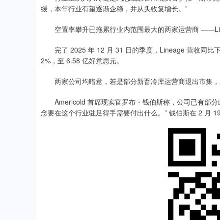
缓，本年行业有望逐渐企稳，并从头收复增长。”
空置率攀升已拖累行业内范围最大的两家运营商 ——Lineage 与 
完了 2025 年 12 月 31 日的季度，Lineage 营收同比下
2%，至 6.58 亿好意思元。
两家公司均暗意，若是部分新晋冷库运营商退出市集，
Americold 首席现实官罗布・钱伯斯称，公司已有
念要在这个行业驻足得手需要付出什么。” 钱伯斯在 2 月 