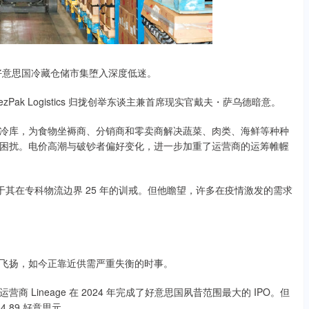
好意思国冷藏仓储市集堕入深度低迷。
ak Logistics 归拢创举东谈主兼首席现实官戴夫・萨乌德暗意。
库，为食物坐褥商、分销商和零卖商解决蔬菜、肉类、海鲜等种种
困扰。电价高潮与破钞者偏好变化，进一步加重了运营商的运筹帷幄
于其在专科物流边界 25 年的训戒。但他瞻望，许多在疫情激发的需求
飞扬，如今正靠近供需严重失衡的时事。
ineage 在 2024 年完成了好意思国夙昔范围最大的 IPO。但
.89 好意思元。