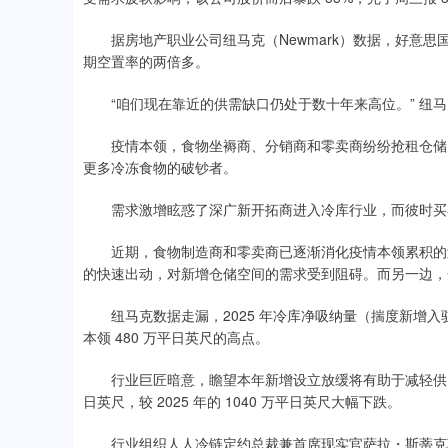
据房地产职业公司纽马克（Newmark）数据，好意思国温
期空置率的两倍多。
“咱们现在靠近的供需缺口仍处于数十年来高位。” 纽马
疫情本领，食物坐褥商、分销商和零卖商纷纷抢租仓储空
更多冷冻食物的破钞者。
需求激增眩惑了深广新开拓商进入冷库行业，而彼时买
近期，食物制造商和零卖商已逐渐消化疫情本领累积的过
的快速出动，对新增仓储空间的需求受到阻碍。而另一边，
纽马克数据走漏，2025 年冷库净吸纳量（揣度新增入驻面
本领 480 万平日英尺的高点。
行业巨匠暗意，瞻望本年新增设立放缓将有助于减轻供需缺
日英尺，较 2025 年的 1040 万平日英尺大幅下跌。
行业组织人人冷链定约总裁兼首席现实官萨拉・斯蒂克勒